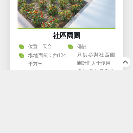
社區園圃
位置：天台
備註：
只供參與社區園
場地面積：約124
圃計劃人士使用
平方米
提供泥倉及儲物
櫃租用服務（需
自備鎖頭）