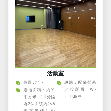
活動室
位置：地下
設施：配備螢幕
╱投影機╱Wi-
場地面積：約91
Fi.HK服務
平方米 （可分隔
為2個面積約45.5
平方米的活動