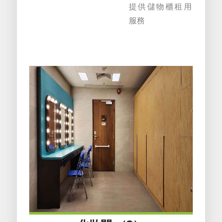
提供儲物櫃租用
服務
簡
|
繁
|
ENG