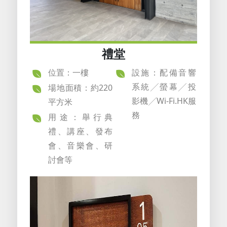
禮堂
位置：一樓
設施：配備音響
系統╱螢幕╱投
場地面積：約220
影機╱Wi-Fi.HK服
平方米
務
用途：舉行典
禮、講座、發布
會、音樂會、研
討會等