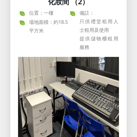
化妝間 （2）
位置：一樓
備註：
只供禮堂租用人
場地面積：約18.5
士租用及使用
平方米
提供儲物櫃租用
服務