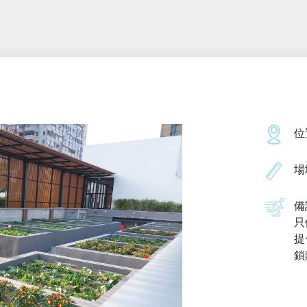
位
場
備
只
提
鎖