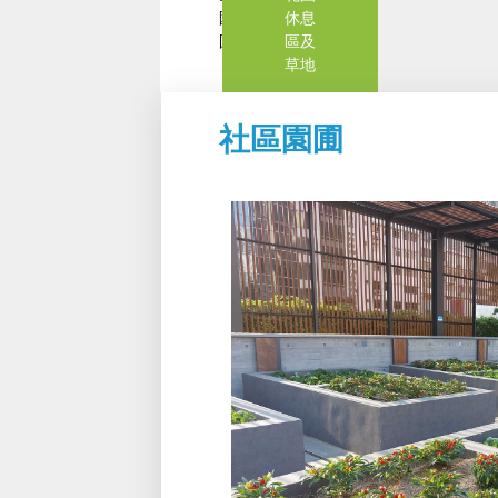
園
休息
圃
區及
草地
社區園圃