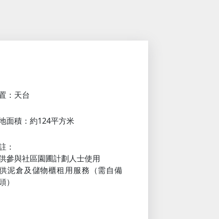
置：天台
地面積：約124平方米
註：
供參與社區園圃計劃人士使用
供泥倉及儲物櫃租用服務（需自備
頭）