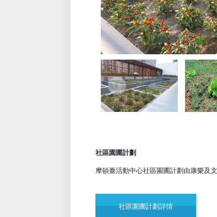
社區園圃計劃
摩頓臺活動中心社區園圃計劃由康樂及
社區園圃計劃詳情